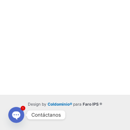
Design by
Coldominio®
para
Faro IPS ®
1
Contáctanos
Open
chaty