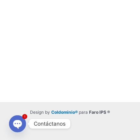
Design by
Coldominio®
para
Faro IPS ®
1
Contáctanos
Open
chaty